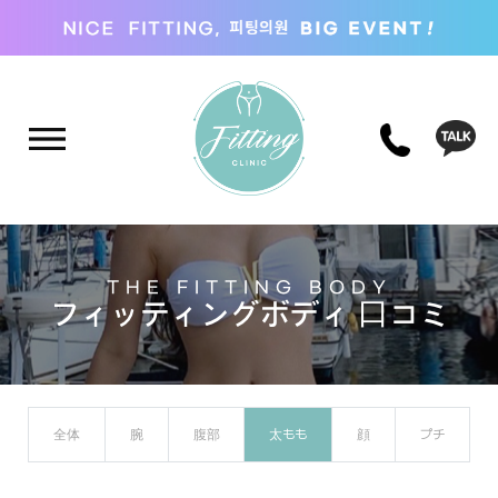
THE FITTING BODY
フィッティングボディ 口コミ
全体
腕
腹部
太もも
顔
プチ