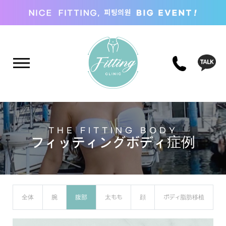
THE FITTING BODY
フィッティングボディ症例
全体
腕
腹部
太もも
顔
ボディ脂肪移植