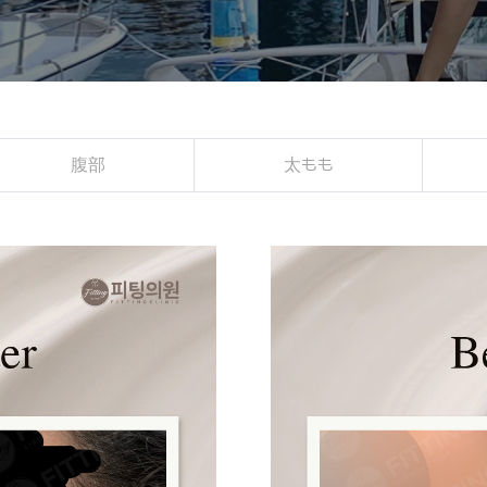
腹部
太もも