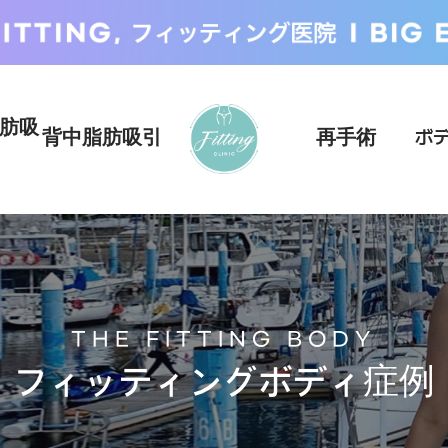
肪吸
背中脂肪吸引
再手術
ボ
THE FITTING BODY
フィッティングボディ症例